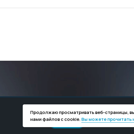
Cтань частью нашей команды
Продолжаю просматривать веб-страницы, вы
нами файлов c cookie.
Вы можете прочитать н